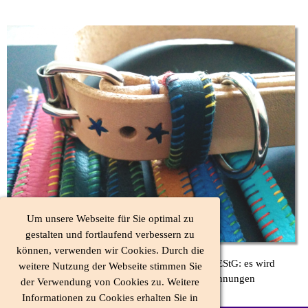
.
Um unsere Webseite für Sie optimal zu
gestalten und fortlaufend verbessern zu
können, verwenden wir Cookies. Durch die
Heinweis: Kleinunternehmerregelung gem. § 19 EStG: es wird
weitere Nutzung der Webseite stimmen Sie
keine Mehrwertsteuer bei Preisen und in den Rechnungen
der Verwendung von Cookies zu. Weitere
ausgewiesen.
Informationen zu Cookies erhalten Sie in